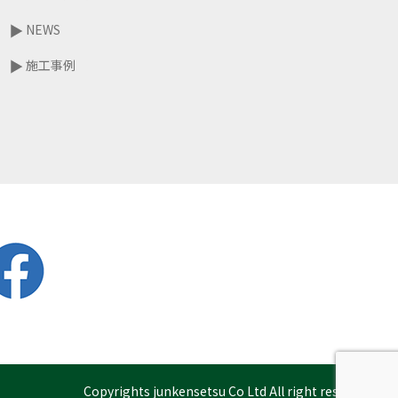
NEWS
施工事例
Copyrights junkensetsu Co Ltd All right reserved