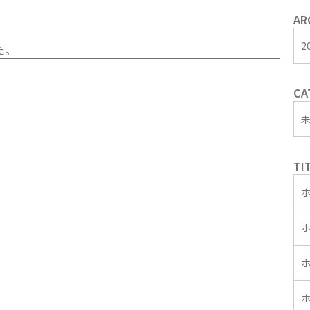
AR
2
た。
CA
TI